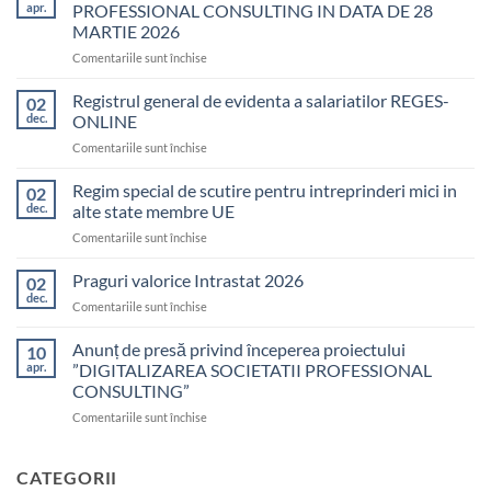
apr.
PROFESSIONAL CONSULTING IN DATA DE 28
MARTIE 2026
pentru
Comentariile sunt închise
SEMINAR
FISCALITATE
Registrul general de evidenta a salariatilor REGES-
02
ORGANIZAT
dec.
ONLINE
DE
pentru
Comentariile sunt închise
PROFESSIONAL
Registrul
CONSULTING
general
Regim special de scutire pentru intreprinderi mici in
IN
02
de
DATA
dec.
alte state membre UE
evidenta
DE
pentru
Comentariile sunt închise
a
28
Regim
salariatilor
MARTIE
special
Praguri valorice Intrastat 2026
REGES-
02
2026
de
ONLINE
dec.
pentru
Comentariile sunt închise
scutire
Praguri
pentru
valorice
Anunț de presă privind începerea proiectului
intreprinderi
10
Intrastat
apr.
”DIGITALIZAREA SOCIETATII PROFESSIONAL
mici
2026
in
CONSULTING”
alte
pentru
Comentariile sunt închise
state
Anunț
membre
de
UE
presă
CATEGORII
privind