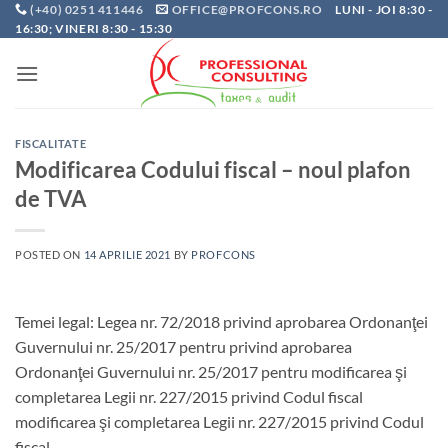
Skip
(+40) 0251 411446
OFFICE@PROFCONS.RO
LUNI - JOI 8:30 -
16:30; VINERI 8:30 - 15:30
to
content
FISCALITATE
Modificarea Codului fiscal – noul plafon
de TVA
POSTED ON
14 APRILIE 2021
BY
PROFCONS
Temei legal: Legea nr. 72/2018 privind aprobarea Ordonanţei
Guvernului nr. 25/2017 pentru privind aprobarea
Ordonanţei Guvernului nr. 25/2017 pentru modificarea şi
completarea Legii nr. 227/2015 privind Codul fiscal
modificarea şi completarea Legii nr. 227/2015 privind Codul
fiscal