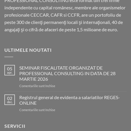
PROFESSIONAL CONSULTING este format din trei firme
independente cu capital românesc, membre ale organismelor
profesionale CECCAR, CAFR si CCFR, are un portofoliu de
peste 300 de clienţi permanenţi locali şi internaţionali, 40 de
angajaţi şi o cifră de afaceri de peste 1,5 milioane de euro.
ULTIMELE NOUTATI
SEMINAR FISCALITATE ORGANIZAT DE
05
apr.
PROFESSIONAL CONSULTING IN DATA DE 28
MARTIE 2026
pentru
Comentariile sunt închise
SEMINAR
FISCALITATE
Registrul general de evidenta a salariatilor REGES-
02
ORGANIZAT
dec.
ONLINE
DE
pentru
Comentariile sunt închise
PROFESSIONAL
Registrul
CONSULTING
general
IN
de
SERVICII
DATA
evidenta
DE