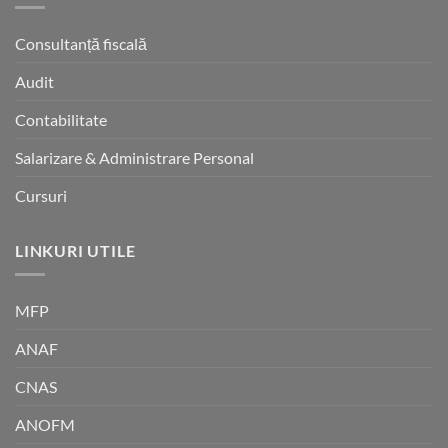
a
28
salariatilor
MARTIE
Consultanță fiscală
REGES-
2026
ONLINE
Audit
Contabilitate
Salarizare & Administrare Personal
Cursuri
LINKURI UTILE
MFP
ANAF
CNAS
ANOFM