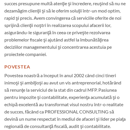
succes presupune multă atenţie şi încredere, reuşind să nu ne
dezamăgim clienţii şi să le oferim soluţii într-un mod optim,
rapid şi precis. Avem convingerea că serviciile oferite de noi
sprijină clienţii noştri în realizarea scopului afacerii lor,
asigurându-le siguranţă în ceea ce priveşte rezolvarea
problemelor fiscale şi ajutând astfel la îmbunătăţirea
deciziilor managementului şi concentrarea acestuia pe
proiectele companiei.
POVESTEA
Povestea noastră a început în anul 2002 când cinci tineri
inimoşi şi ambiţioşi au avut un vis antreprenorial, hotărând
să renunţe la serviciul de la stat din cadrul MFP. Pasiunea
pentru impozite şi contabilitate, experienţa acumulată şi o
echipă excelentă au transformat visul nostru într-o realitate
de succes, făcând ca PROFESSIONAL CONSULTING să
devină un nume respectat în mediul de afaceri şi lider pe piaţa
regională de consultanţă fiscală, audit şi contabilitate.