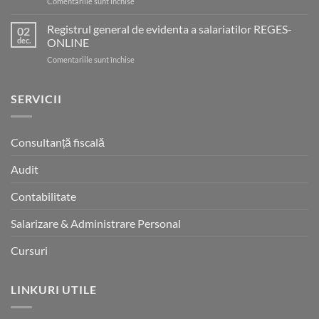
pentru
Comentariile sunt închise
SEMINAR
FISCALITATE
Registrul general de evidenta a salariatilor REGES-
02
ORGANIZAT
dec.
ONLINE
DE
pentru
Comentariile sunt închise
PROFESSIONAL
Registrul
CONSULTING
general
IN
de
SERVICII
DATA
evidenta
DE
a
28
salariatilor
MARTIE
Consultanță fiscală
REGES-
2026
ONLINE
Audit
Contabilitate
Salarizare & Administrare Personal
Cursuri
LINKURI UTILE