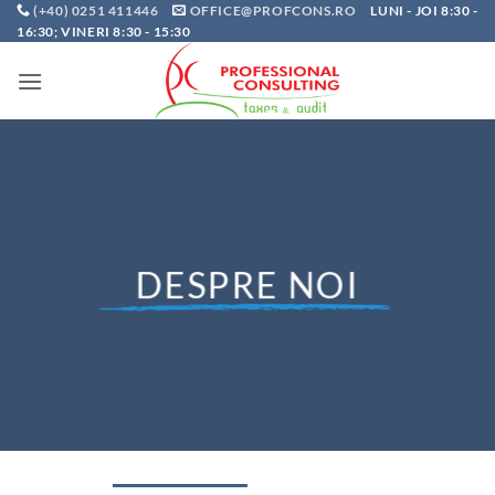
Skip
(+40) 0251 411446
OFFICE@PROFCONS.RO
LUNI - JOI 8:30 -
16:30; VINERI 8:30 - 15:30
to
content
DESPRE NOI