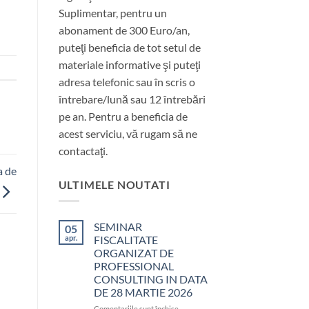
Suplimentar, pentru un
abonament de 300 Euro/an,
puteţi beneficia de tot setul de
materiale informative şi puteţi
adresa telefonic sau în scris o
întrebare/lună sau 12 întrebări
pe an. Pentru a beneficia de
acest serviciu, vă rugam să ne
contactaţi.
a de
ULTIMELE NOUTATI
SEMINAR
05
apr.
FISCALITATE
ORGANIZAT DE
PROFESSIONAL
CONSULTING IN DATA
DE 28 MARTIE 2026
pentru
Comentariile sunt închise