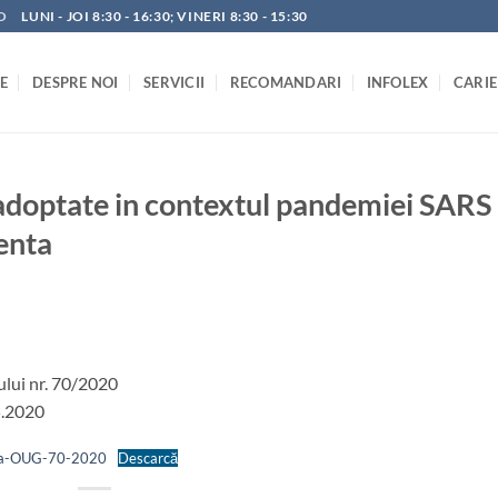
O
LUNI - JOI 8:30 - 16:30; VINERI 8:30 - 15:30
E
DESPRE NOI
SERVICII
RECOMANDARI
INFOLEX
CARIE
adoptate in contextul pandemiei SARS
enta
ului nr. 70/2020
5.2020
enta-OUG-70-2020
Descarcă