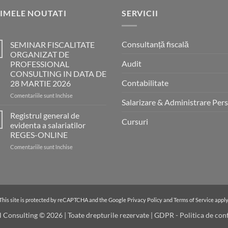
IMELE NOUTATI
SERVICII
Consultanță fiscală
SEMINAR FISCALITATE
ORGANIZAT DE
Audit
PROFESSIONAL
CONSULTING IN DATA DE
Contabilitate
28 MARTIE 2026
pentru
Comentariile sunt închise
Salarizare & Administrare Per
SEMINAR
FISCALITATE
Registrul general de
Cursuri
ORGANIZAT
evidenta a salariatilor
DE
REGES-ONLINE
PROFESSIONAL
pentru
Comentariile sunt închise
CONSULTING
Registrul
IN
general
DATA
de
DE
evidenta
28
a
MARTIE
salariatilor
2026
This site is protected by reCAPTCHA and the Google
Privacy Policy
and
Terms of Service
apply
REGES-
 Consulting © 2026 | Toate drepturile rezervate |
GDPR - Politica de conf
ONLINE