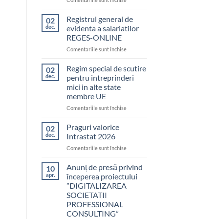
SEMINAR
FISCALITATE
Registrul general de
02
ORGANIZAT
dec.
evidenta a salariatilor
DE
REGES-ONLINE
PROFESSIONAL
pentru
Comentariile sunt închise
CONSULTING
Registrul
IN
general
DATA
Regim special de scutire
02
de
DE
dec.
pentru intreprinderi
evidenta
28
mici in alte state
a
MARTIE
membre UE
salariatilor
2026
REGES-
pentru
Comentariile sunt închise
ONLINE
Regim
special
Praguri valorice
02
de
dec.
Intrastat 2026
scutire
pentru
Comentariile sunt închise
pentru
Praguri
intreprinderi
valorice
Anunț de presă privind
mici
10
Intrastat
in
apr.
începerea proiectului
2026
alte
”DIGITALIZAREA
state
SOCIETATII
membre
PROFESSIONAL
UE
CONSULTING”