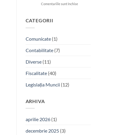
pentru
Comentariile sunt închise
Anunț
de
presă
CATEGORII
privind
începerea
proiectului
Comunicate
(1)
”DIGITALIZAREA
SOCIETATII
Contabilitate
(7)
PROFESSIONAL
CONSULTING”
Diverse
(11)
Fiscalitate
(40)
Legislația Muncii
(12)
ARHIVA
aprilie 2026
(1)
decembrie 2025
(3)