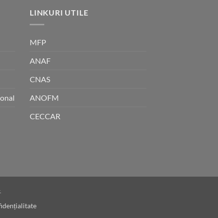
LINKURI UTILE
MFP
ANAF
CNAS
sonal
ANOFM
CECCAR
.
idențialitate