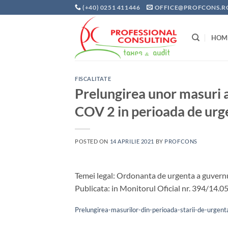
Skip
(+40) 0251 411446
OFFICE@PROFCONS.R
to
content
HOM
FISCALITATE
Prelungirea unor masuri 
COV 2 in perioada de urg
POSTED ON
14 APRILIE 2021
BY
PROFCONS
Temei legal: Ordonanta de urgenta a guvern
Publicata: in Monitorul Oficial nr. 394/14.0
Prelungirea-masurilor-din-perioada-starii-de-urg