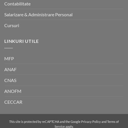
Contabilitate
Salarizare & Administrare Personal
Cursuri
LINKURI UTILE
MFP
ANAF
CNAS
ANOFM
CECCAR
This site is protected by reCAPTCHA and the Google
Privacy Policy
and
Terms of
Service
apply.