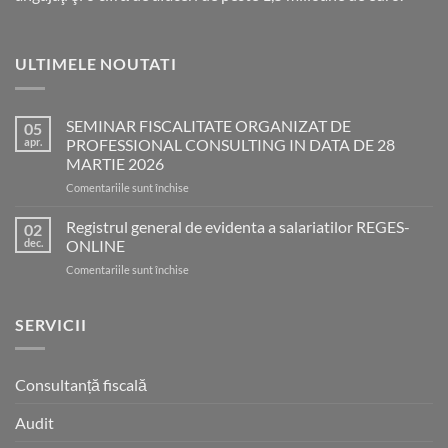
ULTIMELE NOUTATI
SEMINAR FISCALITATE ORGANIZAT DE
05
apr.
PROFESSIONAL CONSULTING IN DATA DE 28
MARTIE 2026
pentru
Comentariile sunt închise
SEMINAR
FISCALITATE
Registrul general de evidenta a salariatilor REGES-
02
ORGANIZAT
dec.
ONLINE
DE
pentru
Comentariile sunt închise
PROFESSIONAL
Registrul
CONSULTING
general
IN
de
SERVICII
DATA
evidenta
DE
a
28
salariatilor
MARTIE
Consultanță fiscală
REGES-
2026
ONLINE
Audit