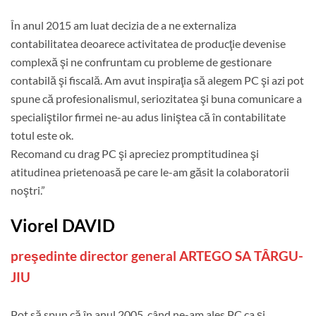
În anul 2015 am luat decizia de a ne externaliza
contabilitatea deoarece activitatea de producţie devenise
complexă şi ne confruntam cu probleme de gestionare
contabilă şi fiscală. Am avut inspiraţia să alegem PC şi azi pot
spune că profesionalismul, seriozitatea şi buna comunicare a
specialiştilor firmei ne-au adus liniştea că în contabilitate
totul este ok.
Recomand cu drag PC şi apreciez promptitudinea şi
atitudinea prietenoasă pe care le-am găsit la colaboratorii
noştri.”
Viorel DAVID
preşedinte director general ARTEGO SA TÂRGU-
JIU
Pot să spun că în anul 2005, când ne-am ales PC ca şi