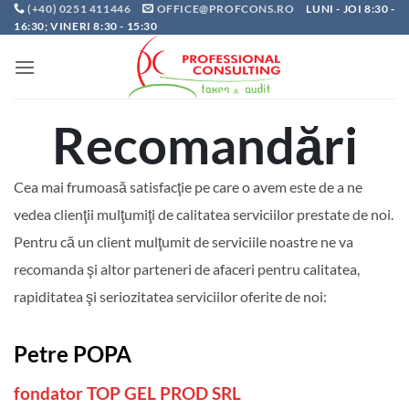
Skip
(+40) 0251 411446
OFFICE@PROFCONS.RO
LUNI - JOI 8:30 -
16:30; VINERI 8:30 - 15:30
to
content
Recomandări
Cea mai frumoasă satisfacţie pe care o avem este de a ne
vedea clienţii mulţumiţi de calitatea serviciilor prestate de noi.
Pentru că un client mulţumit de serviciile noastre ne va
recomanda şi altor parteneri de afaceri pentru calitatea,
rapiditatea şi seriozitatea serviciilor oferite de noi:
Petre POPA
fondator TOP GEL PROD SRL